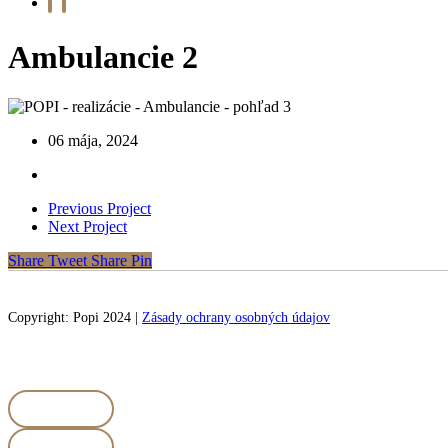
facebook
instagram
Ambulancie 2
06 mája, 2024
Previous Project
Next Project
Share
Tweet
Share
Pin
Copyright: Popi 2024 |
Zásady ochrany osobných údajov