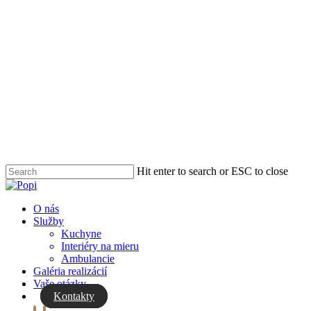
Skip
to
main
content
Hit enter to search or ESC to close
Close
Search
Menu
O nás
Služby
Kuchyne
Interiéry na mieru
Ambulancie
Galéria realizácií
Vaše otázky
Kontakty