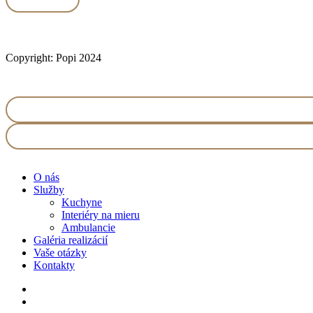
Copyright: Popi 2024
Menu
Close
O nás
Menu
Služby
Kuchyne
Interiéry na mieru
Ambulancie
Galéria realizácií
Vaše otázky
Kontakty
facebook
instagram